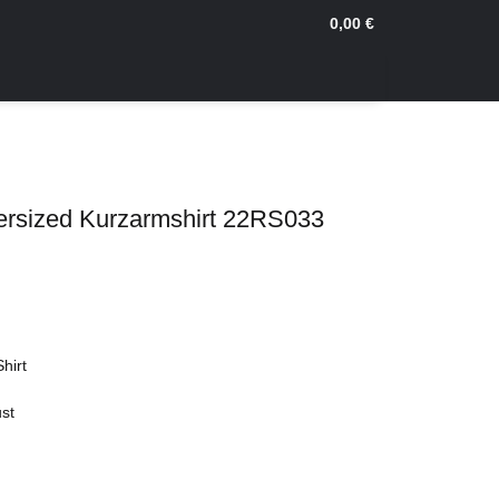
0,00 €
ersized Kurzarmshirt 22RS033
hirt
ust