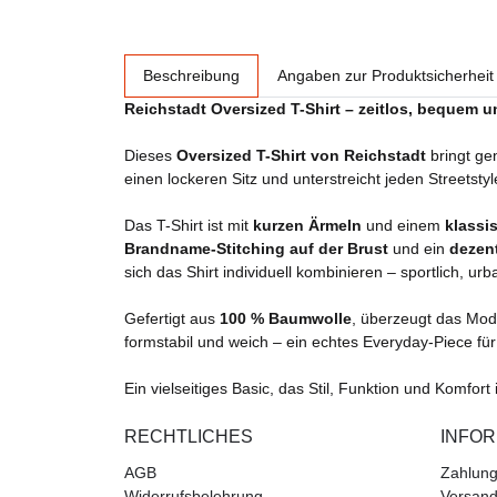
weitere Registerkarten anzeigen
Beschreibung
Angaben zur Produktsicherheit
Reichstadt Oversized T-Shirt – zeitlos, bequem u
Dieses
Oversized T-Shirt von Reichstadt
bringt ge
einen lockeren Sitz und unterstreicht jeden Streetst
Das T-Shirt ist mit
kurzen Ärmeln
und einem
klassi
Brandname-Stitching auf der Brust
und ein
dezen
sich das Shirt individuell kombinieren – sportlich, urb
Gefertigt aus
100 % Baumwolle
, überzeugt das Mod
formstabil und weich – ein echtes Everyday-Piece 
Ein vielseitiges Basic, das Stil, Funktion und Komfor
RECHTLICHES
INFO
AGB
Zahlung
Widerrufsbelehrung
Versand