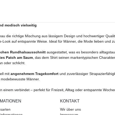
nd modisch vielseitig
nau die richtige Mischung aus lässigem Design und hochwertiger Qualitä
yle-Look auf entspannte Weise. Ideal für Männer, die Mode lieben und z
schen Rundhalsausschnitt
ausgestattet, was es besonders alltagstau
tes Patch am Saum
, das dem Shirt seinen markentypischen Charakter 
an oder schlicht.
ell mit
angenehmem Tragekomfort
und zuverlässiger Strapazierfähig
für modebewusste Männer.
t in einem verbindet – perfekt für Freizeit, Alltag oder entspannte Woch
RMATIONEN
KONTAKT
sarten
Wir über uns
informationen
Impressum