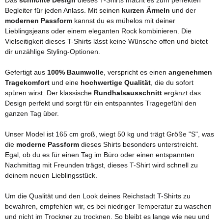
Das
schlichte Design
dieses T-Shirts macht es zum perfekten
Begleiter für jeden Anlass. Mit seinen
kurzen Ärmeln
und der
modernen Passform
kannst du es mühelos mit deiner
Lieblingsjeans oder einem eleganten Rock kombinieren. Die
Vielseitigkeit dieses T-Shirts lässt keine Wünsche offen und bietet
dir unzählige Styling-Optionen.
Gefertigt aus
100% Baumwolle
, verspricht es einen
angenehmen
Tragekomfort
und eine
hochwertige Qualität
, die du sofort
spüren wirst. Der klassische
Rundhalsausschnitt
ergänzt das
Design perfekt und sorgt für ein entspanntes Tragegefühl den
ganzen Tag über.
Unser Model ist 165 cm groß, wiegt 50 kg und trägt Größe "S", was
die
moderne Passform
dieses Shirts besonders unterstreicht.
Egal, ob du es für einen Tag im Büro oder einen entspannten
Nachmittag mit Freunden trägst, dieses T-Shirt wird schnell zu
deinem neuen Lieblingsstück.
Um die Qualität und den Look deines Reichstadt T-Shirts zu
bewahren, empfehlen wir, es bei niedriger Temperatur zu waschen
und nicht im Trockner zu trocknen. So bleibt es lange wie neu und