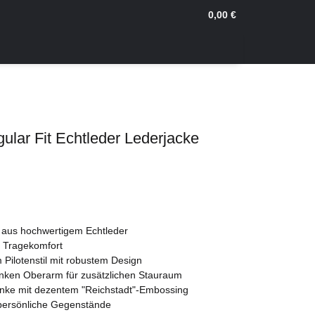
0,00 €
ular Fit Echtleder Lederjacke
 aus hochwertigem Echtleder
n Tragekomfort
 Pilotenstil mit robustem Design
inken Oberarm für zusätzlichen Stauraum
linke mit dezentem "Reichstadt"-Embossing
 persönliche Gegenstände