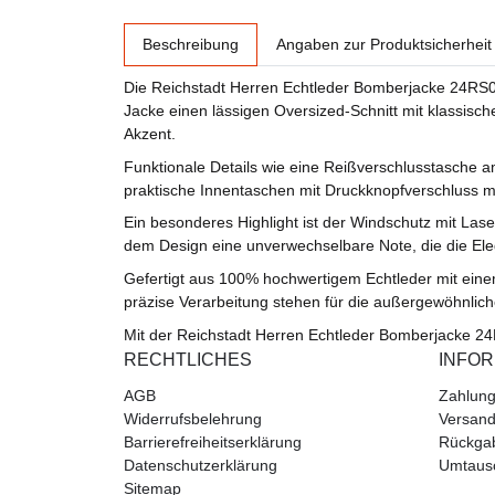
weitere Registerkarten anzeigen
Beschreibung
Angaben zur Produktsicherheit
Die Reichstadt Herren Echtleder Bomberjacke 24RS052
Jacke einen lässigen Oversized-Schnitt mit klassische
Akzent.
Funktionale Details wie eine Reißverschlusstasche 
praktische Innentaschen mit Druckknopfverschluss mac
Ein besonderes Highlight ist der Windschutz mit Lase
dem Design eine unverwechselbare Note, die die Eleg
Gefertigt aus 100% hochwertigem Echtleder mit einem
präzise Verarbeitung stehen für die außergewöhnlich
Mit der Reichstadt Herren Echtleder Bomberjacke 24R
RECHTLICHES
INFO
AGB
Zahlung
Widerrufsbelehrung
Versand
Barrierefreiheitserklärung
Rückga
Datenschutzerklärung
Umtaus
Sitemap