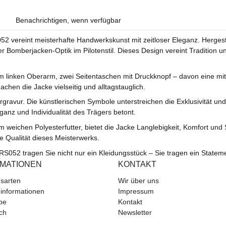
Benachrichtigen, wenn verfügbar
 vereint meisterhafte Handwerkskunst mit zeitloser Eleganz. Hergeste
r Bomberjacken-Optik im Pilotenstil. Dieses Design vereint Tradition un
am linken Oberarm, zwei Seitentaschen mit Druckknopf – davon eine m
hen die Jacke vielseitig und alltagstauglich.
rgravur. Die künstlerischen Symbole unterstreichen die Exklusivität und
anz und Individualität des Trägers betont.
 weichen Polyesterfutter, bietet die Jacke Langlebigkeit, Komfort und
e Qualität dieses Meisterwerks.
S052 tragen Sie nicht nur ein Kleidungsstück – Sie tragen ein Stateme
RMATIONEN
KONTAKT
sarten
Wir über uns
informationen
Impressum
be
Kontakt
ch
Newsletter