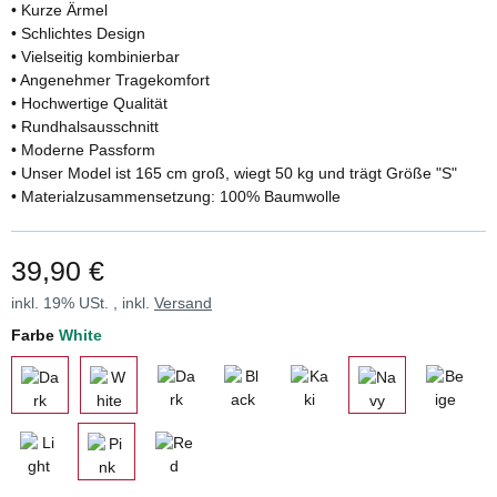
• Kurze Ärmel
• Schlichtes Design
• Vielseitig kombinierbar
• Angenehmer Tragekomfort
• Hochwertige Qualität
• Rundhalsausschnitt
• Moderne Passform
• Unser Model ist 165 cm groß, wiegt 50 kg und trägt Größe "S"
• Materialzusammensetzung: 100% Baumwolle
39,90 €
inkl. 19% USt. , inkl.
Versand
Farbe
White
Dark Blue
Black
Kaki
Beige
Dark Grey
White
Navy Blue
Light Blue
Red
Pink