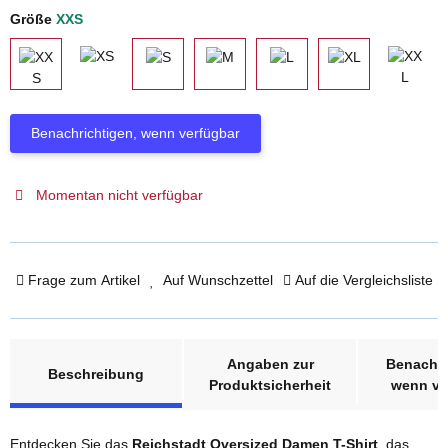
Größe
XXS
XS
XXL
XXS
S
M
L
XL
Benachrichtigen, wenn verfügbar
Momentan nicht verfügbar
Frage zum Artikel
Auf Wunschzettel
Auf die Vergleichsliste
weitere Registerkarten anzeigen
Angaben zur
Benachri
Beschreibung
Produktsicherheit
wenn ve
Entdecken Sie das
Reichstadt Oversized Damen T-Shirt
, das