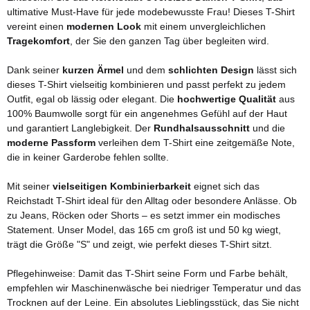
ultimative Must-Have für jede modebewusste Frau! Dieses T-Shirt
vereint einen
modernen Look
mit einem unvergleichlichen
Tragekomfort
, der Sie den ganzen Tag über begleiten wird.
Dank seiner
kurzen Ärmel
und dem
schlichten Design
lässt sich
dieses T-Shirt vielseitig kombinieren und passt perfekt zu jedem
Outfit, egal ob lässig oder elegant. Die
hochwertige Qualität
aus
100% Baumwolle sorgt für ein angenehmes Gefühl auf der Haut
und garantiert Langlebigkeit. Der
Rundhalsausschnitt
und die
moderne Passform
verleihen dem T-Shirt eine zeitgemäße Note,
die in keiner Garderobe fehlen sollte.
Mit seiner
vielseitigen Kombinierbarkeit
eignet sich das
Reichstadt T-Shirt ideal für den Alltag oder besondere Anlässe. Ob
zu Jeans, Röcken oder Shorts – es setzt immer ein modisches
Statement. Unser Model, das 165 cm groß ist und 50 kg wiegt,
trägt die Größe "S" und zeigt, wie perfekt dieses T-Shirt sitzt.
Pflegehinweise: Damit das T-Shirt seine Form und Farbe behält,
empfehlen wir Maschinenwäsche bei niedriger Temperatur und das
Trocknen auf der Leine. Ein absolutes Lieblingsstück, das Sie nicht