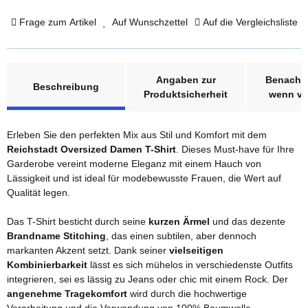
Frage zum Artikel
Auf Wunschzettel
Auf die Vergleichsliste
weitere Registerkarten anzeigen
Angaben zur
Benachri
Beschreibung
Produktsicherheit
wenn ve
Erleben Sie den perfekten Mix aus Stil und Komfort mit dem
Reichstadt Oversized Damen T-Shirt
. Dieses Must-have für Ihre
Garderobe vereint moderne Eleganz mit einem Hauch von
Lässigkeit und ist ideal für modebewusste Frauen, die Wert auf
Qualität legen.
Das T-Shirt besticht durch seine
kurzen Ärmel
und das dezente
Brandname Stitching
, das einen subtilen, aber dennoch
markanten Akzent setzt. Dank seiner
vielseitigen
Kombinierbarkeit
lässt es sich mühelos in verschiedenste Outfits
integrieren, sei es lässig zu Jeans oder chic mit einem Rock. Der
angenehme Tragekomfort
wird durch die hochwertige
Verarbeitung und die Verwendung von 100% Baumwolle