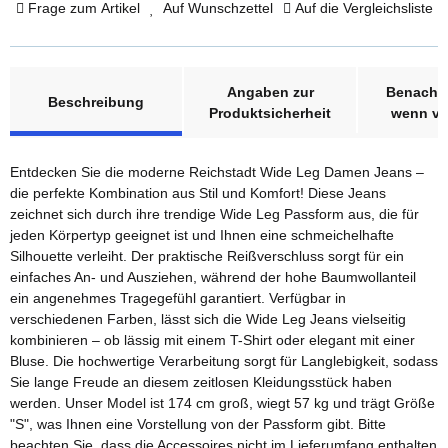
Frage zum Artikel
Auf Wunschzettel
Auf die Vergleichsliste
weitere Registerkarten anzeigen
Angaben zur
Benachri
Beschreibung
Produktsicherheit
wenn ve
Entdecken Sie die moderne Reichstadt Wide Leg Damen Jeans –
die perfekte Kombination aus Stil und Komfort! Diese Jeans
zeichnet sich durch ihre trendige Wide Leg Passform aus, die für
jeden Körpertyp geeignet ist und Ihnen eine schmeichelhafte
Silhouette verleiht. Der praktische Reißverschluss sorgt für ein
einfaches An- und Ausziehen, während der hohe Baumwollanteil
ein angenehmes Tragegefühl garantiert. Verfügbar in
verschiedenen Farben, lässt sich die Wide Leg Jeans vielseitig
kombinieren – ob lässig mit einem T-Shirt oder elegant mit einer
Bluse. Die hochwertige Verarbeitung sorgt für Langlebigkeit, sodass
Sie lange Freude an diesem zeitlosen Kleidungsstück haben
werden. Unser Model ist 174 cm groß, wiegt 57 kg und trägt Größe
"S", was Ihnen eine Vorstellung von der Passform gibt. Bitte
beachten Sie, dass die Accessoires nicht im Lieferumfang enthalten