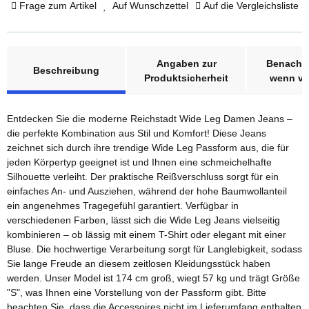
Frage zum Artikel
Auf Wunschzettel
Auf die Vergleichsliste
weitere Registerkarten anzeigen
Angaben zur
Benachri
Beschreibung
Produktsicherheit
wenn ve
Entdecken Sie die moderne Reichstadt Wide Leg Damen Jeans –
die perfekte Kombination aus Stil und Komfort! Diese Jeans
zeichnet sich durch ihre trendige Wide Leg Passform aus, die für
jeden Körpertyp geeignet ist und Ihnen eine schmeichelhafte
Silhouette verleiht. Der praktische Reißverschluss sorgt für ein
einfaches An- und Ausziehen, während der hohe Baumwollanteil
ein angenehmes Tragegefühl garantiert. Verfügbar in
verschiedenen Farben, lässt sich die Wide Leg Jeans vielseitig
kombinieren – ob lässig mit einem T-Shirt oder elegant mit einer
Bluse. Die hochwertige Verarbeitung sorgt für Langlebigkeit, sodass
Sie lange Freude an diesem zeitlosen Kleidungsstück haben
werden. Unser Model ist 174 cm groß, wiegt 57 kg und trägt Größe
"S", was Ihnen eine Vorstellung von der Passform gibt. Bitte
beachten Sie, dass die Accessoires nicht im Lieferumfang enthalten