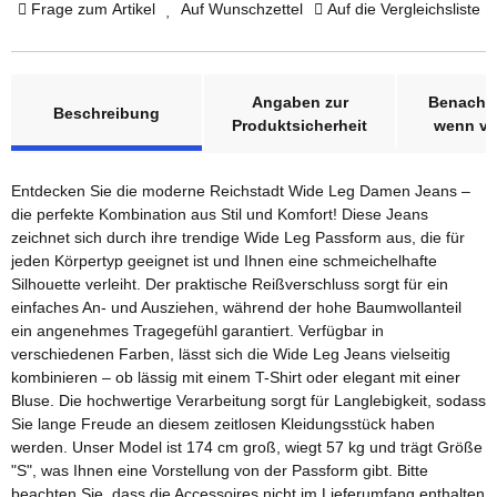
Frage zum Artikel
Auf Wunschzettel
Auf die Vergleichsliste
weitere Registerkarten anzeigen
Angaben zur
Benachri
Beschreibung
Produktsicherheit
wenn ve
Entdecken Sie die moderne Reichstadt Wide Leg Damen Jeans –
die perfekte Kombination aus Stil und Komfort! Diese Jeans
zeichnet sich durch ihre trendige Wide Leg Passform aus, die für
jeden Körpertyp geeignet ist und Ihnen eine schmeichelhafte
Silhouette verleiht. Der praktische Reißverschluss sorgt für ein
einfaches An- und Ausziehen, während der hohe Baumwollanteil
ein angenehmes Tragegefühl garantiert. Verfügbar in
verschiedenen Farben, lässt sich die Wide Leg Jeans vielseitig
kombinieren – ob lässig mit einem T-Shirt oder elegant mit einer
Bluse. Die hochwertige Verarbeitung sorgt für Langlebigkeit, sodass
Sie lange Freude an diesem zeitlosen Kleidungsstück haben
werden. Unser Model ist 174 cm groß, wiegt 57 kg und trägt Größe
"S", was Ihnen eine Vorstellung von der Passform gibt. Bitte
beachten Sie, dass die Accessoires nicht im Lieferumfang enthalten