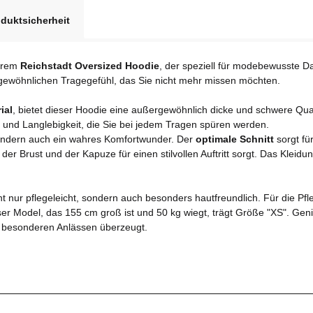
duktsicherheit
serem
Reichstadt Oversized Hoodie
, der speziell für modebewusste 
ewöhnlichen Tragegefühl, das Sie nicht mehr missen möchten.
ial
, bietet dieser Hoodie eine außergewöhnlich dicke und schwere Quali
it und Langlebigkeit, die Sie bei jedem Tragen spüren werden.
sondern auch ein wahres Komfortwunder. Der
optimale Schnitt
sorgt fü
er Brust und der Kapuze für einen stilvollen Auftritt sorgt. Das Kleid
cht nur pflegeleicht, sondern auch besonders hautfreundlich. Für die Pf
ser Model, das 155 cm groß ist und 50 kg wiegt, trägt Größe "XS". Ge
ei besonderen Anlässen überzeugt.