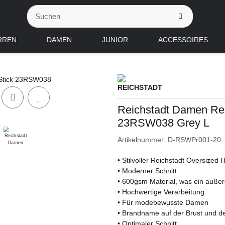
RREN
DAMEN
JUNIOR
ACCESSOIRES
Reichstadt Damen Rel
23RSW038 Grey L
Artikelnummer:
D-RSWPr001-20
• Stilvoller Reichstadt Oversized 
• Moderner Schnitt
• 600gsm Material, was ein auße
• Hochwertige Verarbeitung
• Für modebewusste Damen
• Brandname auf der Brust und d
• Optimaler Schnitt