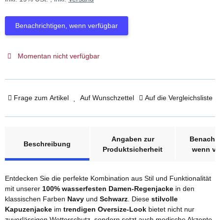
Benachrichtigen, wenn verfügbar
Momentan nicht verfügbar
Frage zum Artikel
Auf Wunschzettel
Auf die Vergleichsliste
weitere Registerkarten anzeigen
Angaben zur
Benachri
Beschreibung
Produktsicherheit
wenn ve
Entdecken Sie die perfekte Kombination aus Stil und Funktionalität
mit unserer
100% wasserfesten Damen-Regenjacke
in den
klassischen Farben
Navy
und
Schwarz
. Diese
stilvolle
Kapuzenjacke
im
trendigen Oversize-Look
bietet nicht nur
zuverlässigen Wetterschutz, sondern setzt auch modische Akzente.