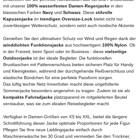
mit unserer
100% wasserfesten Damen-Regenjacke
in den
klassischen Farben
Navy
und
Schwarz
. Diese
stilvolle
Kapuzenjacke
im
trendigen Oversize-Look
bietet nicht nur
zuverlässigen Wetterschutz, sondern setzt auch modische Akzente.
Genießen Sie den ultimativen Schutz vor Wind und Regen dank der
winddichten Funktionsjacke
aus hochwertigem
100% Nylon
. Ob
in der Freizeit, beim Sport oder im Business - diese
vielseitige
Outdoorjacke
ist der ideale Begleiter. Die funktionellen
Brusttaschen mit Pattenverschluss bieten sicheren Platz für Handy
und Kleinigkeiten, während der durchgehende Reißverschluss und
elastische Bündchen für eine perfekte Passform sorgen.
Das luftig leichte Netz-Innenfutter macht diese ungefütterte
Sommerjacke besonders angenehm zu tragen. Zudem ist sie als
kompakte Fahrradjacke
platzsparend im mitgelieferten Beutel
verstaubar, was sie zum idealen Reisebegleiter macht.
Verfügbar in Damen-Größen von XS bis XXL, bietet die längere
Schnittführung dieser Jacke optimale Proportionen für jede Figur.
Pflegen Sie Ihre neue Lieblingsjacke einfach durch
Maschinenwäsche bei 30 Grad und vermeiden Sie den Trockner,