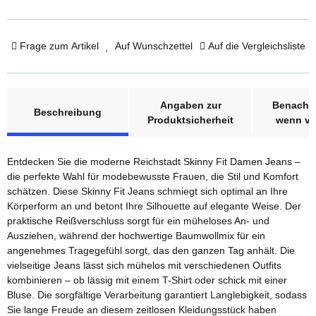
Frage zum Artikel
Auf Wunschzettel
Auf die Vergleichsliste
weitere Registerkarten anzeigen
Angaben zur
Benachri
Beschreibung
Produktsicherheit
wenn ve
Entdecken Sie die moderne Reichstadt Skinny Fit Damen Jeans –
die perfekte Wahl für modebewusste Frauen, die Stil und Komfort
schätzen. Diese Skinny Fit Jeans schmiegt sich optimal an Ihre
Körperform an und betont Ihre Silhouette auf elegante Weise. Der
praktische Reißverschluss sorgt für ein müheloses An- und
Ausziehen, während der hochwertige Baumwollmix für ein
angenehmes Tragegefühl sorgt, das den ganzen Tag anhält. Die
vielseitige Jeans lässt sich mühelos mit verschiedenen Outfits
kombinieren – ob lässig mit einem T-Shirt oder schick mit einer
Bluse. Die sorgfältige Verarbeitung garantiert Langlebigkeit, sodass
Sie lange Freude an diesem zeitlosen Kleidungsstück haben