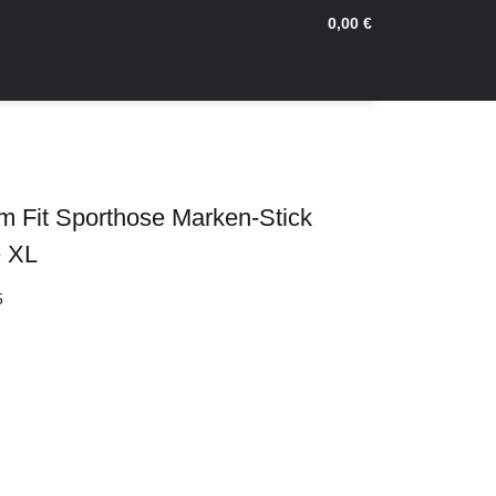
0,00 €
m Fit Sporthose Marken-Stick
e XL
5