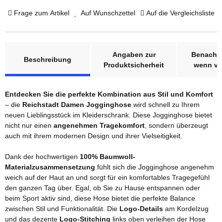
Frage zum Artikel
Auf Wunschzettel
Auf die Vergleichsliste
weitere Registerkarten anzeigen
Angaben zur
Benachri
Beschreibung
Produktsicherheit
wenn ve
Entdecken Sie die perfekte Kombination aus Stil und Komfort
– die
Reichstadt Damen Jogginghose
wird schnell zu Ihrem
neuen Lieblingsstück im Kleiderschrank. Diese Jogginghose bietet
nicht nur einen
angenehmen Tragekomfort
, sondern überzeugt
auch mit ihrem modernen Design und ihrer Vielseitigkeit.
Dank der hochwertigen
100% Baumwoll-
Materialzusammensetzung
fühlt sich die Jogginghose angenehm
weich auf der Haut an und sorgt für ein komfortables Tragegefühl
den ganzen Tag über. Egal, ob Sie zu Hause entspannen oder
beim Sport aktiv sind, diese Hose bietet die perfekte Balance
zwischen Stil und Funktionalität. Die
Logo-Details
am Kordelzug
und das dezente
Logo-Stitching
links oben verleihen der Hose