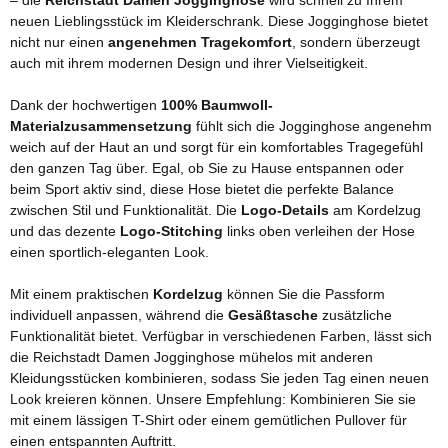
– die
Reichstadt Damen Jogginghose
wird schnell zu Ihrem
neuen Lieblingsstück im Kleiderschrank. Diese Jogginghose bietet
nicht nur einen
angenehmen Tragekomfort
, sondern überzeugt
auch mit ihrem modernen Design und ihrer Vielseitigkeit.
Dank der hochwertigen
100% Baumwoll-
Materialzusammensetzung
fühlt sich die Jogginghose angenehm
weich auf der Haut an und sorgt für ein komfortables Tragegefühl
den ganzen Tag über. Egal, ob Sie zu Hause entspannen oder
beim Sport aktiv sind, diese Hose bietet die perfekte Balance
zwischen Stil und Funktionalität. Die
Logo-Details
am Kordelzug
und das dezente
Logo-Stitching
links oben verleihen der Hose
einen sportlich-eleganten Look.
Mit einem praktischen
Kordelzug
können Sie die Passform
individuell anpassen, während die
Gesäßtasche
zusätzliche
Funktionalität bietet. Verfügbar in verschiedenen Farben, lässt sich
die Reichstadt Damen Jogginghose mühelos mit anderen
Kleidungsstücken kombinieren, sodass Sie jeden Tag einen neuen
Look kreieren können. Unsere Empfehlung: Kombinieren Sie sie
mit einem lässigen T-Shirt oder einem gemütlichen Pullover für
einen entspannten Auftritt.