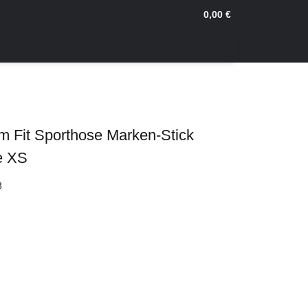
0,00 €
m Fit Sporthose Marken-Stick
e XS
3