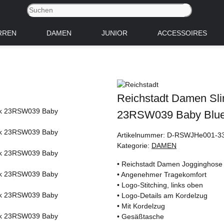
RREN
DAMEN
JUNIOR
ACCESSOIRES
Reichstadt Damen Sli
23RSW039 Baby Blu
Artikelnummer:
D-RSWJHe001-3
Kategorie:
DAMEN
• Reichstadt Damen Jogginghose
• Angenehmer Tragekomfort
• Logo-Stitching, links oben
• Logo-Details am Kordelzug
• Mit Kordelzug
• Gesäßtasche