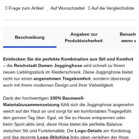
Frage zum Artikel
Auf Wunschzettel
Auf die Vergleichsliste
weitere Registerkarten anzeigen
Angaben zur
Benachri
Beschreibung
Produktsicherheit
wenn ve
Entdecken Sie die perfekte Kombination aus Stil und Komfort
– die
Reichstadt Damen Jogginghose
wird schnell zu Ihrem
neuen Lieblingsstück im Kleiderschrank. Diese Jogginghose bietet
nicht nur einen
angenehmen Tragekomfort
, sondern überzeugt
auch mit ihrem modernen Design und ihrer Vielseitigkeit.
Dank der hochwertigen
100% Baumwoll-
Materialzusammensetzung
fühlt sich die Jogginghose angenehm
weich auf der Haut an und sorgt für ein komfortables Tragegefühl
den ganzen Tag über. Egal, ob Sie zu Hause entspannen oder
beim Sport aktiv sind, diese Hose bietet die perfekte Balance
zwischen Stil und Funktionalität. Die
Logo-Details
am Kordelzug
und das dezente
Logo-Stitching
links oben verleihen der Hose