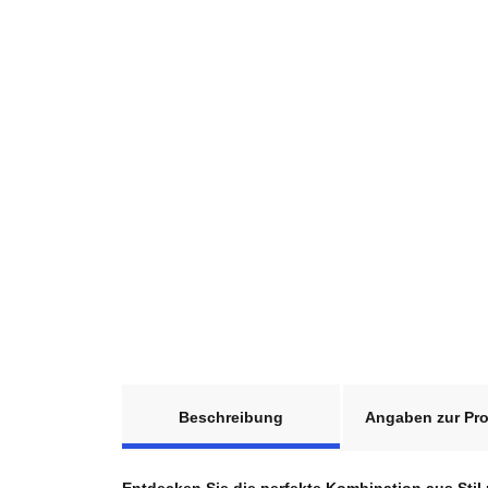
weitere Registerkarten anzeigen
Beschreibung
Angaben zur Pro
Entdecken Sie die perfekte Kombination aus Stil