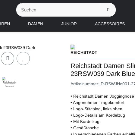
RREN
DAMEN
JUNIOR
ACCESSOIRES
Reichstadt Damen Sli
23RSW039 Dark Blu
Artikelnummer:
D-RSWJHe001-2
• Reichstadt Damen Jogginghose
• Angenehmer Tragekomfort
• Logo-Stitching, links oben
• Logo-Details am Kordelzug
• Mit Kordelzug
• Gesäßtasche
• In verschiedenen Farben erhältl