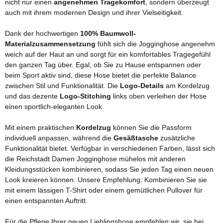
nicht nur einen
angenehmen Tragekomfort
, sondern überzeugt
auch mit ihrem modernen Design und ihrer Vielseitigkeit.
Dank der hochwertigen
100% Baumwoll-
Materialzusammensetzung
fühlt sich die Jogginghose angenehm
weich auf der Haut an und sorgt für ein komfortables Tragegefühl
den ganzen Tag über. Egal, ob Sie zu Hause entspannen oder
beim Sport aktiv sind, diese Hose bietet die perfekte Balance
zwischen Stil und Funktionalität. Die
Logo-Details
am Kordelzug
und das dezente
Logo-Stitching
links oben verleihen der Hose
einen sportlich-eleganten Look.
Mit einem praktischen
Kordelzug
können Sie die Passform
individuell anpassen, während die
Gesäßtasche
zusätzliche
Funktionalität bietet. Verfügbar in verschiedenen Farben, lässt sich
die Reichstadt Damen Jogginghose mühelos mit anderen
Kleidungsstücken kombinieren, sodass Sie jeden Tag einen neuen
Look kreieren können. Unsere Empfehlung: Kombinieren Sie sie
mit einem lässigen T-Shirt oder einem gemütlichen Pullover für
einen entspannten Auftritt.
Für die Pflege Ihrer neuen Lieblingshose empfehlen wir, sie bei