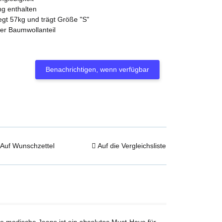
ng enthalten
egt 57kg und trägt Größe "S"
er Baumwollanteil
Benachrichtigen, wenn verfügbar
Auf Wunschzettel
Auf die Vergleichsliste
se modische Jeans ist ein absolutes Must-Have für