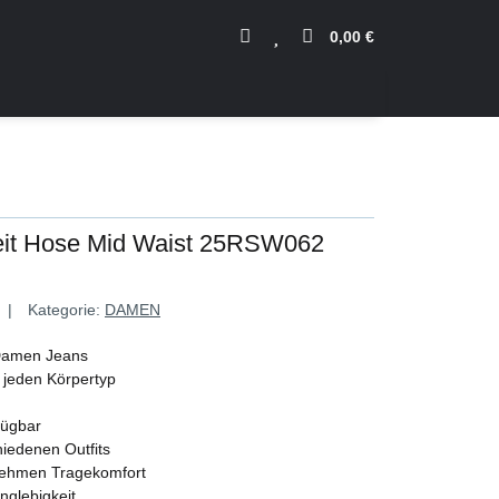
0,00 €
it Hose Mid Waist 25RSW062
Kategorie:
DAMEN
 Damen Jeans
 jeden Körpertyp
fügbar
hiedenen Outfits
nehmen Tragekomfort
nglebigkeit