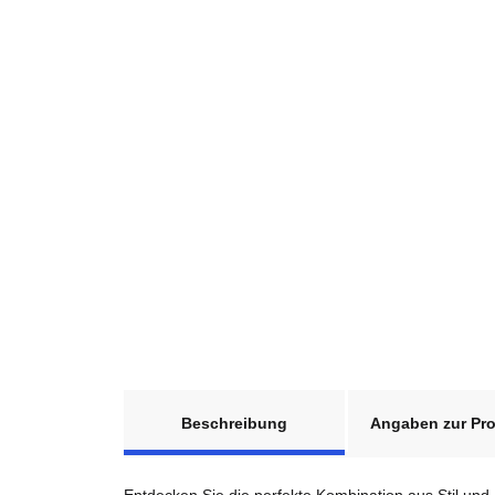
weitere Registerkarten anzeigen
Beschreibung
Angaben zur Pro
Entdecken Sie die perfekte Kombination aus Stil und