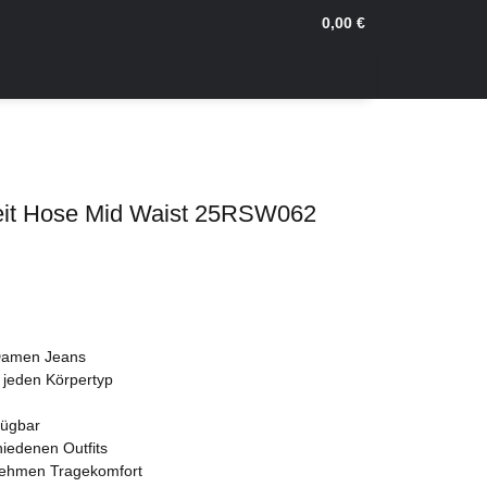
0,00 €
it Hose Mid Waist 25RSW062
 Damen Jeans
 jeden Körpertyp
fügbar
hiedenen Outfits
nehmen Tragekomfort