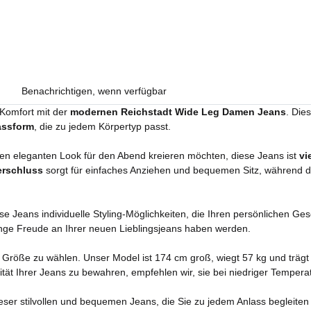
Benachrichtigen, wenn verfügbar
 Komfort mit der
modernen Reichstadt Wide Leg Damen Jeans
. Die
assform
, die zu jedem Körpertyp passt.
einen eleganten Look für den Abend kreieren möchten, diese Jeans ist
vi
erschluss
sorgt für einfaches Anziehen und bequemen Sitz, während 
iese Jeans individuelle Styling-Möglichkeiten, die Ihren persönlichen G
lange Freude an Ihrer neuen Lieblingsjeans haben werden.
e Größe zu wählen. Unser Model ist 174 cm groß, wiegt 57 kg und trägt
tät Ihrer Jeans zu bewahren, empfehlen wir, sie bei niedriger Tempera
eser stilvollen und bequemen Jeans, die Sie zu jedem Anlass begleiten 