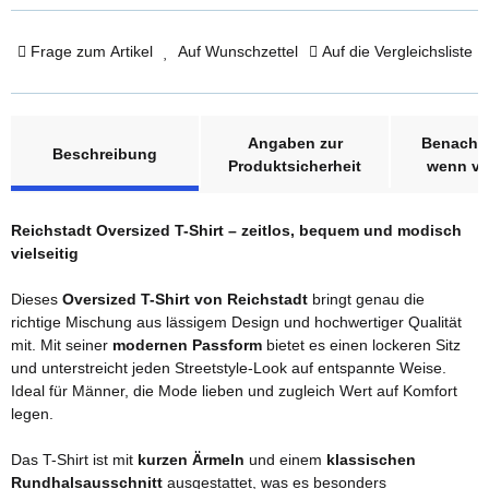
Frage zum Artikel
Auf Wunschzettel
Auf die Vergleichsliste
weitere Registerkarten anzeigen
Angaben zur
Benachri
Beschreibung
Produktsicherheit
wenn ve
Reichstadt Oversized T-Shirt – zeitlos, bequem und modisch
vielseitig
Dieses
Oversized T-Shirt von Reichstadt
bringt genau die
richtige Mischung aus lässigem Design und hochwertiger Qualität
mit. Mit seiner
modernen Passform
bietet es einen lockeren Sitz
und unterstreicht jeden Streetstyle-Look auf entspannte Weise.
Ideal für Männer, die Mode lieben und zugleich Wert auf Komfort
legen.
Das T-Shirt ist mit
kurzen Ärmeln
und einem
klassischen
Rundhalsausschnitt
ausgestattet, was es besonders