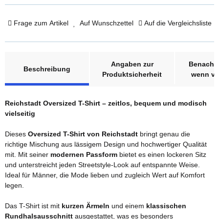
Frage zum Artikel
Auf Wunschzettel
Auf die Vergleichsliste
weitere Registerkarten anzeigen
Angaben zur
Benachri
Beschreibung
Produktsicherheit
wenn ve
Reichstadt Oversized T-Shirt – zeitlos, bequem und modisch
vielseitig
Dieses
Oversized T-Shirt von Reichstadt
bringt genau die
richtige Mischung aus lässigem Design und hochwertiger Qualität
mit. Mit seiner
modernen Passform
bietet es einen lockeren Sitz
und unterstreicht jeden Streetstyle-Look auf entspannte Weise.
Ideal für Männer, die Mode lieben und zugleich Wert auf Komfort
legen.
Das T-Shirt ist mit
kurzen Ärmeln
und einem
klassischen
Rundhalsausschnitt
ausgestattet, was es besonders