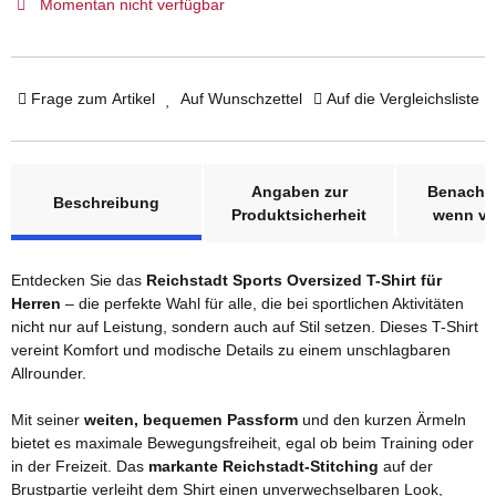
Momentan nicht verfügbar
Frage zum Artikel
Auf Wunschzettel
Auf die Vergleichsliste
weitere Registerkarten anzeigen
Angaben zur
Benachri
Beschreibung
Produktsicherheit
wenn ve
Entdecken Sie das
Reichstadt Sports Oversized T-Shirt für
Herren
– die perfekte Wahl für alle, die bei sportlichen Aktivitäten
nicht nur auf Leistung, sondern auch auf Stil setzen. Dieses T-Shirt
vereint Komfort und modische Details zu einem unschlagbaren
Allrounder.
Mit seiner
weiten, bequemen Passform
und den kurzen Ärmeln
bietet es maximale Bewegungsfreiheit, egal ob beim Training oder
in der Freizeit. Das
markante Reichstadt-Stitching
auf der
Brustpartie verleiht dem Shirt einen unverwechselbaren Look,