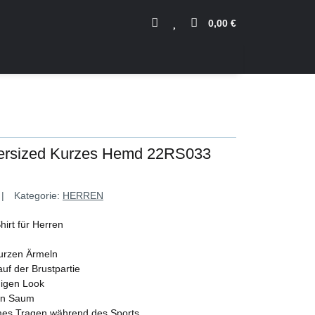
0,00 €
versized Kurzes Hemd 22RS033
Kategorie:
HERREN
hirt für Herren
urzen Ärmeln
auf der Brustpartie
digen Look
ren Saum
hmes Tragen während des Sports