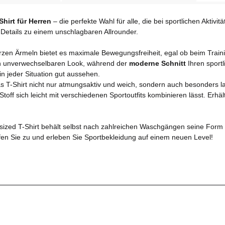
hirt für Herren
– die perfekte Wahl für alle, die bei sportlichen Aktivit
 Details zu einem unschlagbaren Allrounder.
zen Ärmeln bietet es maximale Bewegungsfreiheit, egal ob beim Trainin
nen unverwechselbaren Look, während der
moderne Schnitt
Ihren sportli
n jeder Situation gut aussehen.
das T-Shirt nicht nur atmungsaktiv und weich, sondern auch besonders l
ff sich leicht mit verschiedenen Sportoutfits kombinieren lässt. Erhält
rsized T-Shirt behält selbst nach zahlreichen Waschgängen seine Form
ifen Sie zu und erleben Sie Sportbekleidung auf einem neuen Level!