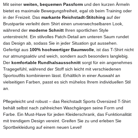
Mit seiner
weiten, bequemen Passform
und den kurzen Ärmeln
bietet es maximale Bewegungsfreiheit, egal ob beim Training oder
in der Freizeit. Das
markante Reichstadt-Stitching
auf der
Brustpartie verleiht dem Shirt einen unverwechselbaren Look,
während der
moderne Schnitt
Ihren sportlichen Style
unterstreicht. Ein stilvolles Patch-Detail am unteren Saum rundet
das Design ab, sodass Sie in jeder Situation gut aussehen.
Gefertigt aus
100% hochwertiger Baumwolle
, ist das T-Shirt nicht
nur atmungsaktiv und weich, sondern auch besonders langlebig.
Der
komfortable Rundhalsausschnitt
sorgt für ein angenehmes
Tragegefühl, während der Stoff sich leicht mit verschiedenen
Sportoutfits kombinieren lässt. Erhältlich in einer Auswahl an
vielseitigen Farben, passt es sich mühelos Ihrem individuellen Stil
an.
Pflegeleicht und robust – das Reichstadt Sports Oversized T-Shirt
behält selbst nach zahlreichen Waschgängen seine Form und
Farbe. Ein Must-Have für jeden Kleiderschrank, das Funktionalität
mit trendigem Design vereint. Greifen Sie zu und erleben Sie
Sportbekleidung auf einem neuen Level!