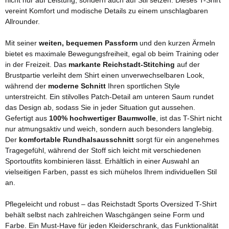
nicht nur auf Leistung, sondern auch auf Stil setzen. Dieses T-Shirt
vereint Komfort und modische Details zu einem unschlagbaren
Allrounder.
Mit seiner
weiten, bequemen Passform
und den kurzen Ärmeln
bietet es maximale Bewegungsfreiheit, egal ob beim Training oder
in der Freizeit. Das
markante Reichstadt-Stitching
auf der
Brustpartie verleiht dem Shirt einen unverwechselbaren Look,
während der
moderne Schnitt
Ihren sportlichen Style
unterstreicht. Ein stilvolles Patch-Detail am unteren Saum rundet
das Design ab, sodass Sie in jeder Situation gut aussehen.
Gefertigt aus
100% hochwertiger Baumwolle
, ist das T-Shirt nicht
nur atmungsaktiv und weich, sondern auch besonders langlebig.
Der
komfortable Rundhalsausschnitt
sorgt für ein angenehmes
Tragegefühl, während der Stoff sich leicht mit verschiedenen
Sportoutfits kombinieren lässt. Erhältlich in einer Auswahl an
vielseitigen Farben, passt es sich mühelos Ihrem individuellen Stil
an.
Pflegeleicht und robust – das Reichstadt Sports Oversized T-Shirt
behält selbst nach zahlreichen Waschgängen seine Form und
Farbe. Ein Must-Have für jeden Kleiderschrank, das Funktionalität