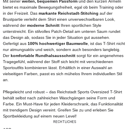
Mit seiner
weiten, bequemen Passform
und den kurzen Ärmeln
bietet es maximale Bewegungsfreiheit, egal ob beim Training oder
in der Freizeit. Das
markante Reichstadt-Stitching
auf der
Brustpartie verleiht dem Shirt einen unverwechselbaren Look,
während der
moderne Schnitt
Ihren sportlichen Style
unterstreicht. Ein stilvolles Patch-Detail am unteren Saum rundet
das Design ab, sodass Sie in jeder Situation gut aussehen.
Gefertigt aus
100% hochwertiger Baumwolle
, ist das T-Shirt nicht
nur atmungsaktiv und weich, sondern auch besonders langlebig.
Der
komfortable Rundhalsausschnitt
sorgt für ein angenehmes
Tragegefühl, während der Stoff sich leicht mit verschiedenen
Sportoutfits kombinieren lässt. Erhältlich in einer Auswahl an
vielseitigen Farben, passt es sich mühelos Ihrem individuellen Stil
an.
Pflegeleicht und robust – das Reichstadt Sports Oversized T-Shirt
behält selbst nach zahlreichen Waschgängen seine Form und
Farbe. Ein Must-Have für jeden Kleiderschrank, das Funktionalität
mit trendigem Design vereint. Greifen Sie zu und erleben Sie
Sportbekleidung auf einem neuen Level!
RECHTLICHES