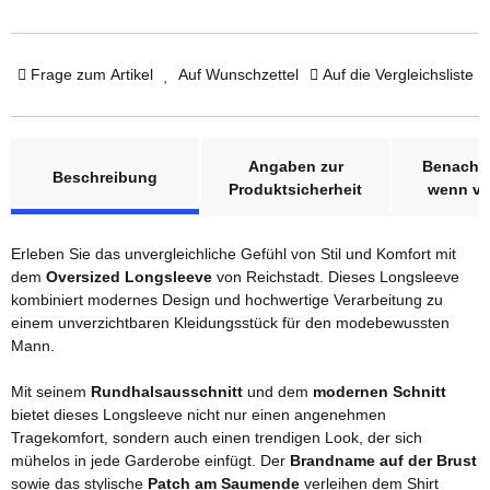
Frage zum Artikel
Auf Wunschzettel
Auf die Vergleichsliste
weitere Registerkarten anzeigen
Angaben zur
Benachri
Beschreibung
Produktsicherheit
wenn ve
Erleben Sie das unvergleichliche Gefühl von Stil und Komfort mit
dem
Oversized Longsleeve
von Reichstadt. Dieses Longsleeve
kombiniert modernes Design und hochwertige Verarbeitung zu
einem unverzichtbaren Kleidungsstück für den modebewussten
Mann.
Mit seinem
Rundhalsausschnitt
und dem
modernen Schnitt
bietet dieses Longsleeve nicht nur einen angenehmen
Tragekomfort, sondern auch einen trendigen Look, der sich
mühelos in jede Garderobe einfügt. Der
Brandname auf der Brust
sowie das stylische
Patch am Saumende
verleihen dem Shirt