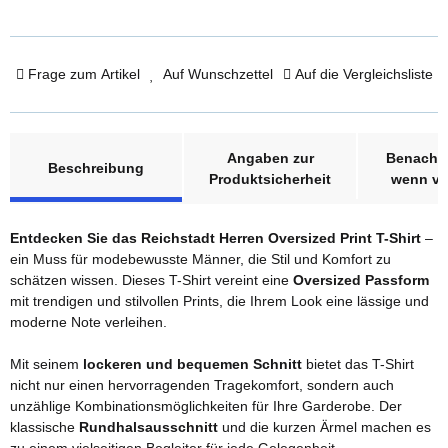
Frage zum Artikel
Auf Wunschzettel
Auf die Vergleichsliste
weitere Registerkarten anzeigen
Angaben zur
Benachri
Beschreibung
Produktsicherheit
wenn ve
Entdecken Sie das Reichstadt Herren Oversized Print T-Shirt
–
ein Muss für modebewusste Männer, die Stil und Komfort zu
schätzen wissen. Dieses T-Shirt vereint eine
Oversized Passform
mit trendigen und stilvollen Prints, die Ihrem Look eine lässige und
moderne Note verleihen.
Mit seinem
lockeren und bequemen Schnitt
bietet das T-Shirt
nicht nur einen hervorragenden Tragekomfort, sondern auch
unzählige Kombinationsmöglichkeiten für Ihre Garderobe. Der
klassische
Rundhalsausschnitt
und die kurzen Ärmel machen es
zu einem vielseitigen Begleiter für jede Gelegenheit.