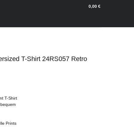
0,00 €
ersized T-Shirt 24RS057 Retro
nt T-Shirt
d bequem
le Prints