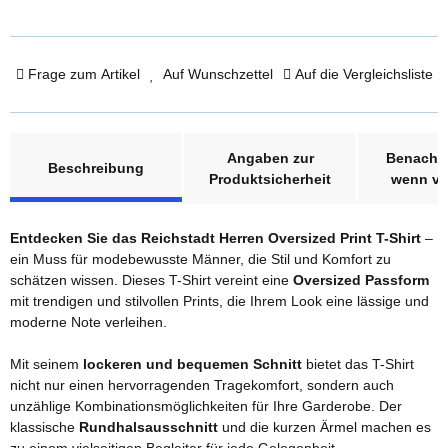
Frage zum Artikel
Auf Wunschzettel
Auf die Vergleichsliste
weitere Registerkarten anzeigen
Angaben zur
Benachri
Beschreibung
Produktsicherheit
wenn ve
Entdecken Sie das Reichstadt Herren Oversized Print T-Shirt
–
ein Muss für modebewusste Männer, die Stil und Komfort zu
schätzen wissen. Dieses T-Shirt vereint eine
Oversized Passform
mit trendigen und stilvollen Prints, die Ihrem Look eine lässige und
moderne Note verleihen.
Mit seinem
lockeren und bequemen Schnitt
bietet das T-Shirt
nicht nur einen hervorragenden Tragekomfort, sondern auch
unzählige Kombinationsmöglichkeiten für Ihre Garderobe. Der
klassische
Rundhalsausschnitt
und die kurzen Ärmel machen es
zu einem vielseitigen Begleiter für jede Gelegenheit.