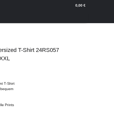
0,00 €
ersized T-Shirt 24RS057
 XXL
nt T-Shirt
d bequem
le Prints