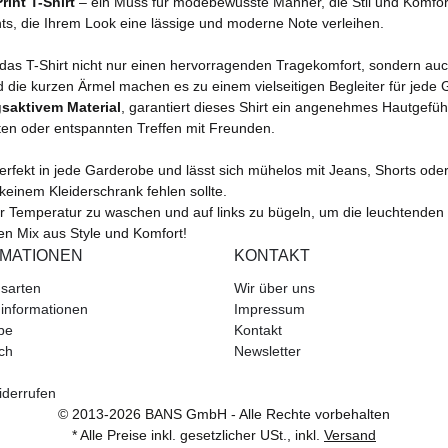
int T-Shirt
– ein Muss für modebewusste Männer, die Stil und Komfort 
ints, die Ihrem Look eine lässige und moderne Note verleihen.
 das T-Shirt nicht nur einen hervorragenden Tragekomfort, sondern auc
 die kurzen Ärmel machen es zu einem vielseitigen Begleiter für jede 
aktivem Material
, garantiert dieses Shirt ein angenehmes Hautgefühl
täten oder entspannten Treffen mit Freunden.
erfekt in jede Garderobe und lässt sich mühelos mit Jeans, Shorts oder 
keinem Kleiderschrank fehlen sollte.
er Temperatur zu waschen und auf links zu bügeln, um die leuchtenden F
en Mix aus Style und Komfort!
RMATIONEN
KONTAKT
sarten
Wir über uns
informationen
Impressum
be
Kontakt
ch
Newsletter
iderrufen
© 2013-2026 BANS GmbH - Alle Rechte vorbehalten
* Alle Preise inkl. gesetzlicher USt., inkl.
Versand