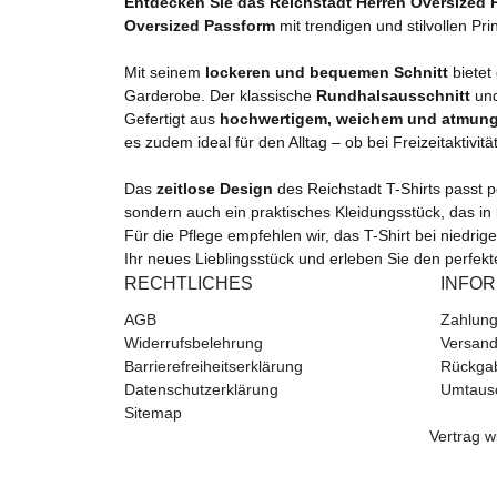
Entdecken Sie das Reichstadt Herren Oversized Pr
Oversized Passform
mit trendigen und stilvollen Pr
Mit seinem
lockeren und bequemen Schnitt
bietet
Garderobe. Der klassische
Rundhalsausschnitt
und
Gefertigt aus
hochwertigem, weichem und atmungs
es zudem ideal für den Alltag – ob bei Freizeitaktivi
Das
zeitlose Design
des Reichstadt T-Shirts passt p
sondern auch ein praktisches Kleidungsstück, das in 
Für die Pflege empfehlen wir, das T-Shirt bei niedrig
Ihr neues Lieblingsstück und erleben Sie den perfekt
RECHTLICHES
INFO
AGB
Zahlung
Widerrufsbelehrung
Versand
Barrierefreiheitserklärung
Rückga
Datenschutzerklärung
Umtaus
Sitemap
Vertrag w