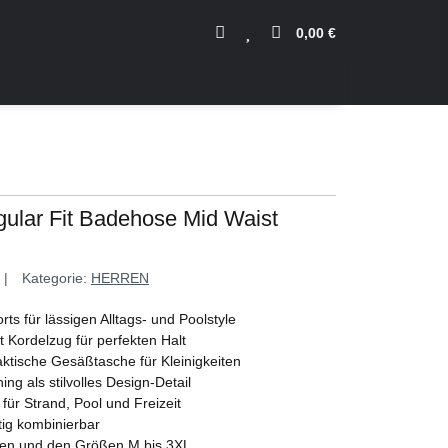
0,00 €
gular Fit Badehose Mid Waist
Kategorie:
HERREN
ts für lässigen Alltags- und Poolstyle
 Kordelzug für perfekten Halt
ktische Gesäßtasche für Kleinigkeiten
g als stilvolles Design-Detail
für Strand, Pool und Freizeit
tig kombinierbar
rben und den Größen M bis 3XL