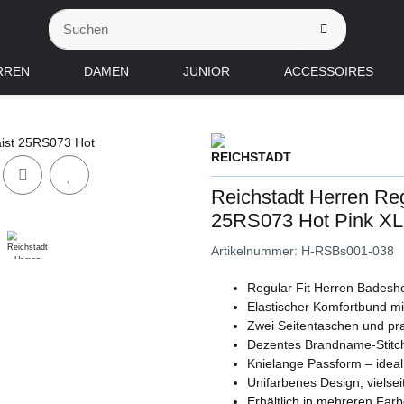
RREN
DAMEN
JUNIOR
ACCESSOIRES
Reichstadt Herren Re
25RS073 Hot Pink XL
Artikelnummer:
H-RSBs001-038
Regular Fit Herren Badeshor
Elastischer Komfortbund mit
Zwei Seitentaschen und pra
Dezentes Brandname-Stitchin
Knielange Passform – ideal 
Unifarbenes Design, vielsei
Erhältlich in mehreren Fa