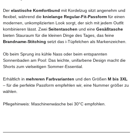
Der
elastische Komfortbund
mit Kordelzug sitzt angenehm und
flexibel, während die
knielange Regular-Fit-Passform
für einen
modernen, unkomplizierten Look sorgt, der sich mit jedem Outfit
kombinieren lässt. Zwei
Seitentaschen
und eine
Gesäßtasche
bieten Stauraum für die kleinen Dinge des Tages, das feine
Brandname-Stitching
setzt das i-Tüpfelchen als Markenzeichen.
Ob beim Sprung ins kühle Nass oder beim entspannten
Sonnenbaden am Pool: Das leichte, unifarbene Design macht die
Shorts zum vielseitigen Sommer-Essential.
Erhältlich in
mehreren Farbvarianten
und den Größen
M bis 3XL
– für die perfekte Passform empfehlen wir, eine Nummer größer zu
wählen.
Pflegehinweis: Maschinenwäsche bei 30°C empfohlen.