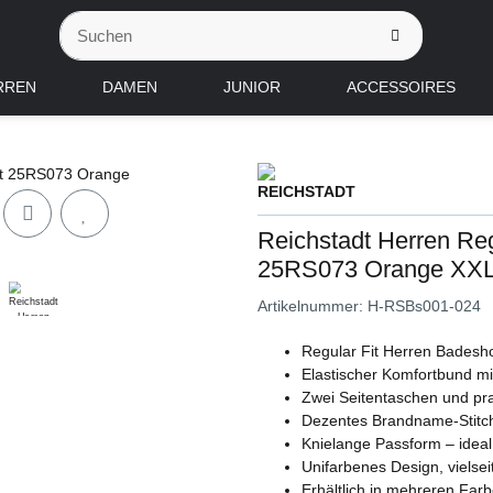
RREN
DAMEN
JUNIOR
ACCESSOIRES
Reichstadt Herren Re
25RS073 Orange XX
Artikelnummer:
H-RSBs001-024
Regular Fit Herren Badeshor
Elastischer Komfortbund mit
Zwei Seitentaschen und pra
Dezentes Brandname-Stitchin
Knielange Passform – ideal 
Unifarbenes Design, vielsei
Erhältlich in mehreren Fa