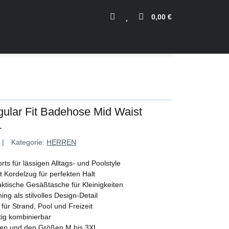
0,00 €
gular Fit Badehose Mid Waist
L
Kategorie:
HERREN
ts für lässigen Alltags- und Poolstyle
 Kordelzug für perfekten Halt
ktische Gesäßtasche für Kleinigkeiten
g als stilvolles Design-Detail
für Strand, Pool und Freizeit
tig kombinierbar
rben und den Größen M bis 3XL