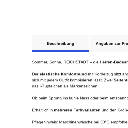
weitere Registerkarten anzeigen
Beschreibung
Angaben zur Pro
Sommer, Sonne, REICHSTADT – die
Herren-Badesh
Der
elastische Komfortbund
mit Kordelzug sitzt a
sich mit jedem Outfit kombinieren lässt. Zwei
Seiten
das i-Tüpfelchen als Markenzeichen.
Ob beim Sprung ins kühle Nass oder beim entspannt
Erhältlich in
mehreren Farbvarianten
und den Grö
Pflegehinweis: Maschinenwäsche bei 30°C empfohle