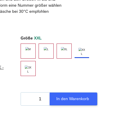
ssform eine Nummer größer wählen
wäsche bei 30°C empfohlen
Größe
XXL
XXL
M
L
XL
 -
3XL
In den Warenkorb