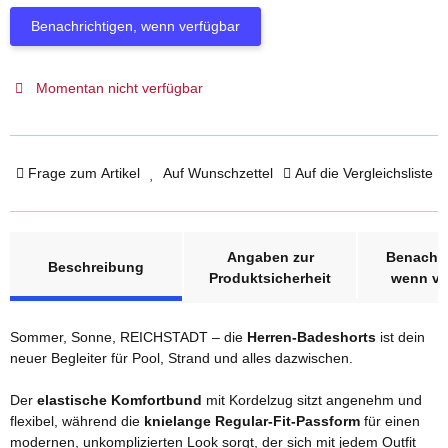
Benachrichtigen, wenn verfügbar
Momentan nicht verfügbar
Frage zum Artikel
Auf Wunschzettel
Auf die Vergleichsliste
weitere Registerkarten anzeigen
Angaben zur
Benachri
Beschreibung
Produktsicherheit
wenn ve
Sommer, Sonne, REICHSTADT – die
Herren-Badeshorts
ist dein
neuer Begleiter für Pool, Strand und alles dazwischen.
Der
elastische Komfortbund
mit Kordelzug sitzt angenehm und
flexibel, während die
knielange Regular-Fit-Passform
für einen
modernen, unkomplizierten Look sorgt, der sich mit jedem Outfit