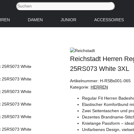
RREN
DAMEN
JUNIOR
ACCESSOIRES
Reichstadt Herren Re
25RS073 White 3XL
Artikelnummer:
H-RSBs001-065
Kategorie:
HERREN
Regular Fit Herren Badeshor
Elastischer Komfortbund mit
Zwei Seitentaschen und pra
Dezentes Brandname-Stitchin
Knielange Passform – ideal 
Unifarbenes Design, vielsei