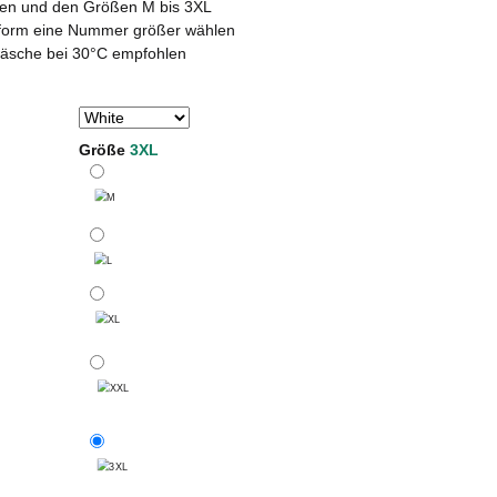
rben und den Größen M bis 3XL
ssform eine Nummer größer wählen
wäsche bei 30°C empfohlen
Größe
3XL
M
L
XL
XXL