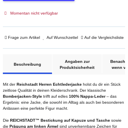
Momentan nicht verfügbar
Frage zum Artikel
Auf Wunschzettel
Auf die Vergleichsliste
weitere Registerkarten anzeigen
Angaben zur
Benachri
Beschreibung
Produktsicherheit
wenn ve
Mit der
Reichstadt Herren Echtlederjacke
holst du dir ein Stück
zeitlose Qualität in deinen Kleiderschrank. Der klassische
Bomberjacken-Style
trifft auf edles
100% Nappa-Leder
– das
Ergebnis: eine Jacke, die sowohl im Alltag als auch bei besonderen
Anlässen eine perfekte Figur macht.
Die
REICHSTADT™ Bestickung auf Kapuze und Tasche
sowie
die
Prägung am linken Ärmel
sind unverkennbare Zeichen für