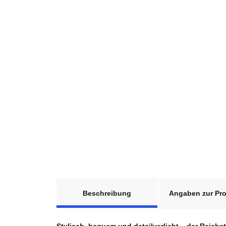
weitere Registerkarten anzeigen
Beschreibung
Angaben zur Pro
Stylisch, bequem und detailverliebt – der Reich