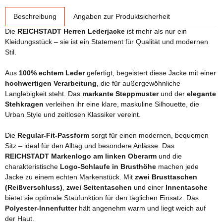
weitere Registerkarten anzeigen
Beschreibung
Angaben zur Produktsicherheit
Die
REICHSTADT Herren Lederjacke
ist mehr als nur ein
Kleidungsstück – sie ist ein Statement für Qualität und modernen
Stil.
Aus
100% echtem Leder
gefertigt, begeistert diese Jacke mit einer
hochwertigen Verarbeitung
, die für außergewöhnliche
Langlebigkeit steht. Das
markante Steppmuster
und der
elegante
Stehkragen
verleihen ihr eine klare, maskuline Silhouette, die
Urban Style und zeitlosen Klassiker vereint.
Die
Regular-Fit-Passform
sorgt für einen modernen, bequemen
Sitz – ideal für den Alltag und besondere Anlässe. Das
REICHSTADT Markenlogo am linken Oberarm
und die
charakteristische
Logo-Schlaufe in Brusthöhe
machen jede
Jacke zu einem echten Markenstück. Mit
zwei Brusttaschen
(Reißverschluss)
,
zwei Seitentaschen
und einer
Innentasche
bietet sie optimale Staufunktion für den täglichen Einsatz. Das
Polyester-Innenfutter
hält angenehm warm und liegt weich auf
der Haut.