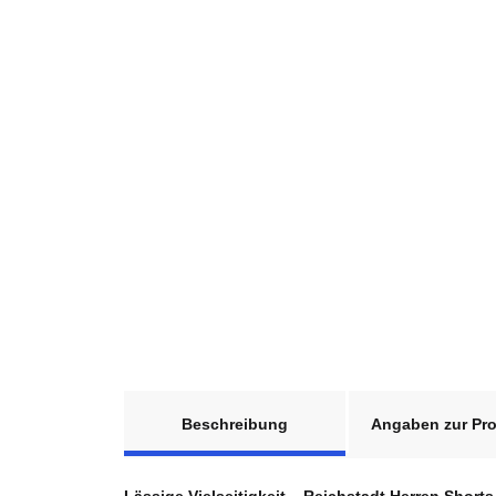
weitere Registerkarten anzeigen
Beschreibung
Angaben zur Pro
Lässige Vielseitigkeit – Reichstadt Herren Shorts 