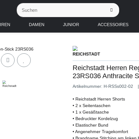
RREN
DAMEN
JUNIOR
ACCESSOIRES
Reichstadt Herren Reg
23RS036 Anthracite 
Artikelnummer:
H-RSSs002-02
• Reichstadt Herren Shorts
• 2 x Seitentaschen
• 1 x Gesäßtasche
• Bedruckter Kordelzug
• Elastischer Bund
• Angenehmer Tragekomfort
• Brandname Stitching am linken