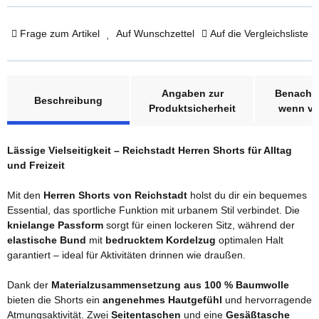
Frage zum Artikel
Auf Wunschzettel
Auf die Vergleichsliste
weitere Registerkarten anzeigen
Angaben zur
Benachri
Beschreibung
Produktsicherheit
wenn ve
Lässige Vielseitigkeit – Reichstadt Herren Shorts für Alltag
und Freizeit
Mit den
Herren Shorts von Reichstadt
holst du dir ein bequemes
Essential, das sportliche Funktion mit urbanem Stil verbindet. Die
knielange Passform
sorgt für einen lockeren Sitz, während der
elastische Bund
mit
bedrucktem Kordelzug
optimalen Halt
garantiert – ideal für Aktivitäten drinnen wie draußen.
Dank der
Materialzusammensetzung aus 100 % Baumwolle
bieten die Shorts ein
angenehmes Hautgefühl
und hervorragende
Atmungsaktivität. Zwei
Seitentaschen
und eine
Gesäßtasche