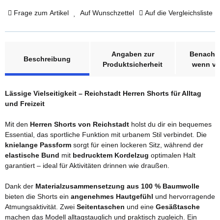
Frage zum Artikel
Auf Wunschzettel
Auf die Vergleichsliste
weitere Registerkarten anzeigen
Angaben zur
Benachri
Beschreibung
Produktsicherheit
wenn ve
Lässige Vielseitigkeit – Reichstadt Herren Shorts für Alltag
und Freizeit
Mit den
Herren Shorts von Reichstadt
holst du dir ein bequemes
Essential, das sportliche Funktion mit urbanem Stil verbindet. Die
knielange Passform
sorgt für einen lockeren Sitz, während der
elastische Bund
mit
bedrucktem Kordelzug
optimalen Halt
garantiert – ideal für Aktivitäten drinnen wie draußen.
Dank der
Materialzusammensetzung aus 100 % Baumwolle
bieten die Shorts ein
angenehmes Hautgefühl
und hervorragende
Atmungsaktivität. Zwei
Seitentaschen
und eine
Gesäßtasche
machen das Modell alltagstauglich und praktisch zugleich. Ein