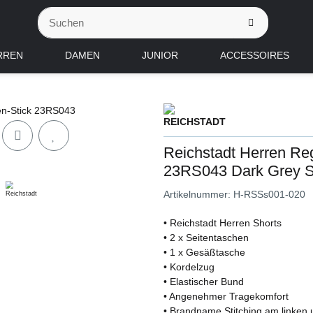
RREN
DAMEN
JUNIOR
ACCESSOIRES
Reichstadt Herren Reg
23RS043 Dark Grey 
Artikelnummer:
H-RSSs001-020
• Reichstadt Herren Shorts
• 2 x Seitentaschen
• 1 x Gesäßtasche
• Kordelzug
• Elastischer Bund
• Angenehmer Tragekomfort
• Brandname Stitching am linken