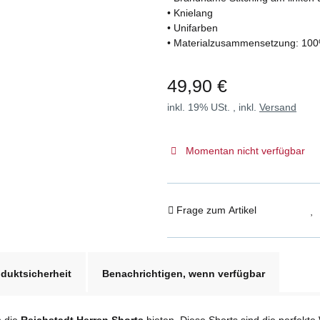
• Knielang
• Unifarben
• Materialzusammensetzung: 10
49,90 €
inkl. 19% USt. , inkl.
Versand
Momentan nicht verfügbar
Frage zum Artikel
duktsicherheit
Benachrichtigen, wenn verfügbar
n die
Reichstadt Herren Shorts
bieten. Diese Shorts sind die perfekte 