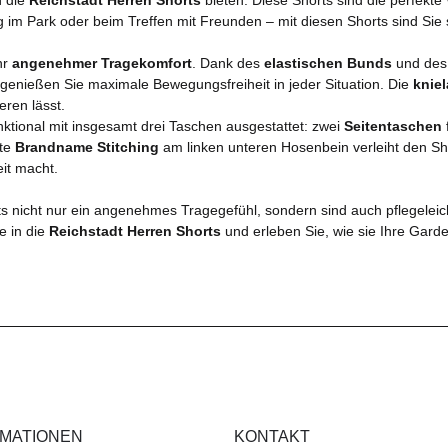
m Park oder beim Treffen mit Freunden – mit diesen Shorts sind Sie st
hr
angenehmer Tragekomfort
. Dank des
elastischen Bunds
und des
genießen Sie maximale Bewegungsfreiheit in jeder Situation. Die
knie
eren lässt.
nktional mit insgesamt drei Taschen ausgestattet: zwei
Seitentaschen
nte
Brandname Stitching
am linken unteren Hosenbein verleiht den Sh
eit macht.
ts nicht nur ein angenehmes Tragegefühl, sondern sind auch pflegeleic
e in die
Reichstadt Herren Shorts
und erleben Sie, wie sie Ihre Gard
RMATIONEN
KONTAKT