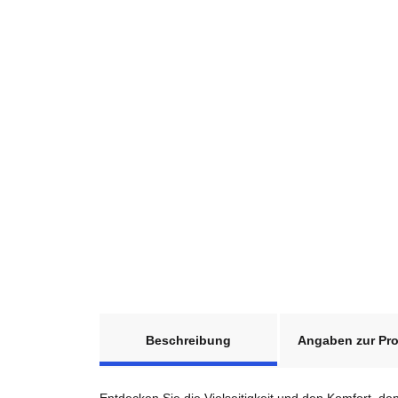
weitere Registerkarten anzeigen
Beschreibung
Angaben zur Pro
Entdecken Sie die Vielseitigkeit und den Komfort, de