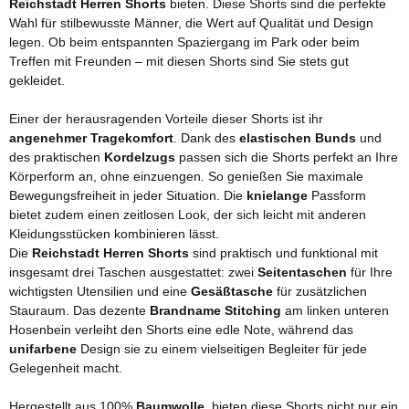
Reichstadt Herren Shorts
bieten. Diese Shorts sind die perfekte
Wahl für stilbewusste Männer, die Wert auf Qualität und Design
legen. Ob beim entspannten Spaziergang im Park oder beim
Treffen mit Freunden – mit diesen Shorts sind Sie stets gut
gekleidet.
Einer der herausragenden Vorteile dieser Shorts ist ihr
angenehmer Tragekomfort
. Dank des
elastischen Bunds
und
des praktischen
Kordelzugs
passen sich die Shorts perfekt an Ihre
Körperform an, ohne einzuengen. So genießen Sie maximale
Bewegungsfreiheit in jeder Situation. Die
knielange
Passform
bietet zudem einen zeitlosen Look, der sich leicht mit anderen
Kleidungsstücken kombinieren lässt.
Die
Reichstadt Herren Shorts
sind praktisch und funktional mit
insgesamt drei Taschen ausgestattet: zwei
Seitentaschen
für Ihre
wichtigsten Utensilien und eine
Gesäßtasche
für zusätzlichen
Stauraum. Das dezente
Brandname Stitching
am linken unteren
Hosenbein verleiht den Shorts eine edle Note, während das
unifarbene
Design sie zu einem vielseitigen Begleiter für jede
Gelegenheit macht.
Hergestellt aus 100%
Baumwolle
, bieten diese Shorts nicht nur ein