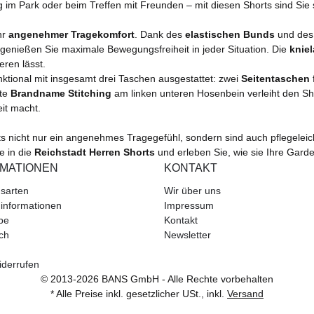
m Park oder beim Treffen mit Freunden – mit diesen Shorts sind Sie st
hr
angenehmer Tragekomfort
. Dank des
elastischen Bunds
und des
genießen Sie maximale Bewegungsfreiheit in jeder Situation. Die
knie
eren lässt.
nktional mit insgesamt drei Taschen ausgestattet: zwei
Seitentaschen
nte
Brandname Stitching
am linken unteren Hosenbein verleiht den Sh
eit macht.
ts nicht nur ein angenehmes Tragegefühl, sondern sind auch pflegeleic
e in die
Reichstadt Herren Shorts
und erleben Sie, wie sie Ihre Gard
RMATIONEN
KONTAKT
sarten
Wir über uns
informationen
Impressum
be
Kontakt
ch
Newsletter
iderrufen
© 2013-2026 BANS GmbH - Alle Rechte vorbehalten
* Alle Preise inkl. gesetzlicher USt., inkl.
Versand