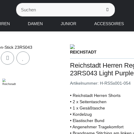
RREN
DAMEN
JUNIOR
ACCESSOIRES
Reichstadt Herren Reg
23RS043 Light Purpl
Artikelnummer:
H-RSSs001-054
• Reichstadt Herren Shorts
• 2 x Seitentaschen
• 1 x Gesäßtasche
• Kordelzug
• Elastischer Bund
• Angenehmer Tragekomfort
• Brandname Stitching am linken