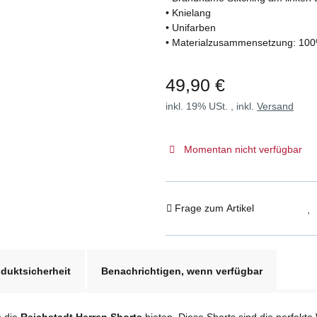
• Knielang
• Unifarben
• Materialzusammensetzung: 10
49,90 €
inkl. 19% USt. , inkl.
Versand
Momentan nicht verfügbar
Frage zum Artikel
duktsicherheit
Benachrichtigen, wenn verfügbar
n die
Reichstadt Herren Shorts
bieten. Diese Shorts sind die perfekte 