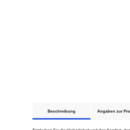
weitere Registerkarten anzeigen
Beschreibung
Angaben zur Pro
Entdecken Sie die Vielseitigkeit und den Komfort, de