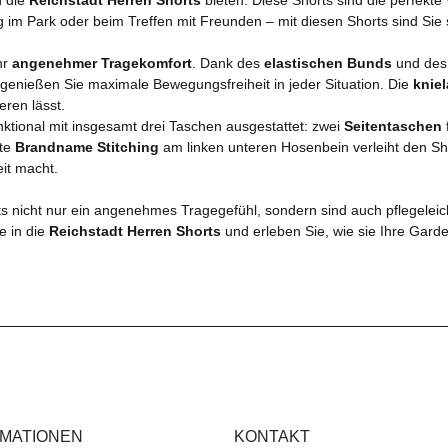
m Park oder beim Treffen mit Freunden – mit diesen Shorts sind Sie st
hr
angenehmer Tragekomfort
. Dank des
elastischen Bunds
und des
genießen Sie maximale Bewegungsfreiheit in jeder Situation. Die
knie
eren lässt.
nktional mit insgesamt drei Taschen ausgestattet: zwei
Seitentaschen
nte
Brandname Stitching
am linken unteren Hosenbein verleiht den Sh
eit macht.
ts nicht nur ein angenehmes Tragegefühl, sondern sind auch pflegeleic
e in die
Reichstadt Herren Shorts
und erleben Sie, wie sie Ihre Gard
RMATIONEN
KONTAKT