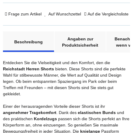
Frage zum Artikel
Auf Wunschzettel
Auf die Vergleichsliste
weitere Registerkarten anzeigen
Angaben zur
Benachri
Beschreibung
Produktsicherheit
wenn ve
Entdecken Sie die Vielseitigkeit und den Komfort, den die
Reichstadt Herren Shorts
bieten. Diese Shorts sind die perfekte
Wahl für stilbewusste Männer, die Wert auf Qualität und Design
legen. Ob beim entspannten Spaziergang im Park oder beim
Treffen mit Freunden – mit diesen Shorts sind Sie stets gut
gekleidet.
Einer der herausragenden Vorteile dieser Shorts ist ihr
angenehmer Tragekomfort
. Dank des
elastischen Bunds
und
des praktischen
Kordelzugs
passen sich die Shorts perfekt an Ihre
Körperform an, ohne einzuengen. So genießen Sie maximale
Bewegungsfreiheit in jeder Situation. Die
knielange
Passform