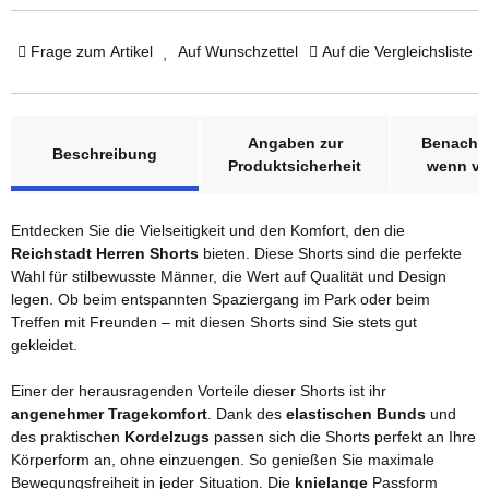
Frage zum Artikel
Auf Wunschzettel
Auf die Vergleichsliste
weitere Registerkarten anzeigen
Angaben zur
Benachri
Beschreibung
Produktsicherheit
wenn ve
Entdecken Sie die Vielseitigkeit und den Komfort, den die
Reichstadt Herren Shorts
bieten. Diese Shorts sind die perfekte
Wahl für stilbewusste Männer, die Wert auf Qualität und Design
legen. Ob beim entspannten Spaziergang im Park oder beim
Treffen mit Freunden – mit diesen Shorts sind Sie stets gut
gekleidet.
Einer der herausragenden Vorteile dieser Shorts ist ihr
angenehmer Tragekomfort
. Dank des
elastischen Bunds
und
des praktischen
Kordelzugs
passen sich die Shorts perfekt an Ihre
Körperform an, ohne einzuengen. So genießen Sie maximale
Bewegungsfreiheit in jeder Situation. Die
knielange
Passform